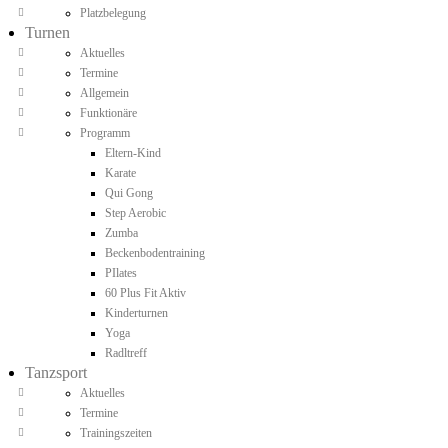
Platzbelegung
Turnen
Aktuelles
Termine
Allgemein
Funktionäre
Programm
Eltern-Kind
Karate
Qui Gong
Step Aerobic
Zumba
Beckenbodentraining
PIlates
60 Plus Fit Aktiv
Kinderturnen
Yoga
Radltreff
Tanzsport
Aktuelles
Termine
Trainingszeiten