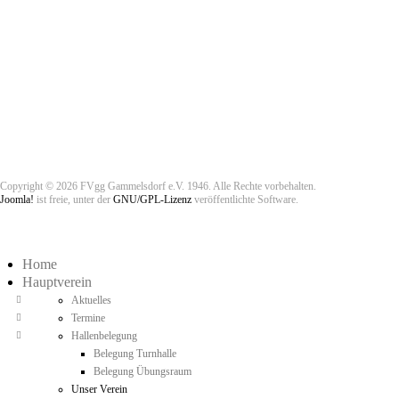
Copyright © 2026 FVgg Gammelsdorf e.V. 1946. Alle Rechte vorbehalten.
Joomla!
ist freie, unter der
GNU/GPL-Lizenz
veröffentlichte Software.
Home
Hauptverein
Aktuelles
Termine
Hallenbelegung
Belegung Turnhalle
Belegung Übungsraum
Unser Verein