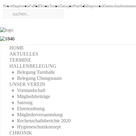
News
Hauptverein
Fußball
Tennis
Turnen
Tanzsport
Narrhalla
Impressum
Datenschutzbestimmu
HOME
AKTUELLES
TERMINE
HALLENBELEGUNG
Belegung Turnhalle
Belegung Übungsraum
UNSER VEREIN
Vorstandschaft
Mitgliedsbeiträge
Satzung
Ehrenordnung
Mitgliederversammlung
Rechenschaftsberichte 2020
Hygieneschutzkonzept
CHRONIK