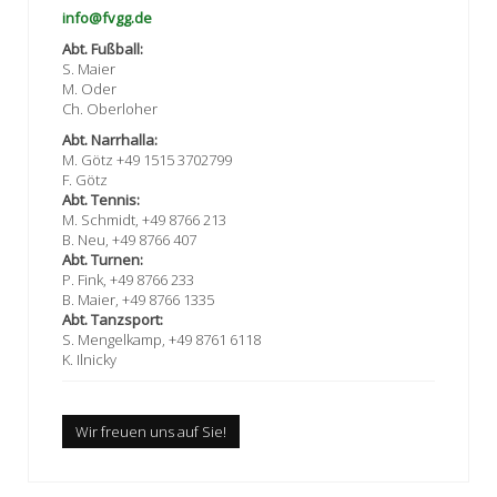
info@fvgg.de
Abt. Fußball:
S. Maier
M. Oder
Ch. Oberloher
Abt. Narrhalla:
M. Götz +49 1515 3702799
F. Götz
Abt. Tennis:
M. Schmidt, +49 8766 213
B. Neu, +49 8766 407
Abt. Turnen:
P. Fink, +49 8766 233
B. Maier, +49 8766 1335
Abt. Tanzsport:
S. Mengelkamp, +49 8761 6118
K. Ilnicky
Wir freuen uns auf Sie!