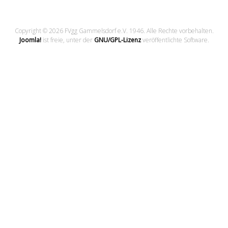
Copyright © 2026 FVgg Gammelsdorf e.V. 1946. Alle Rechte vorbehalten.
Joomla!
ist freie, unter der
GNU/GPL-Lizenz
veröffentlichte Software.