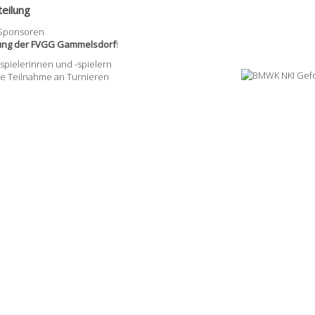
eilung
 Sponsoren
lung der FVGG Gammelsdorf
!
pielerinnen und -spielern
ie Teilnahme an Turnieren