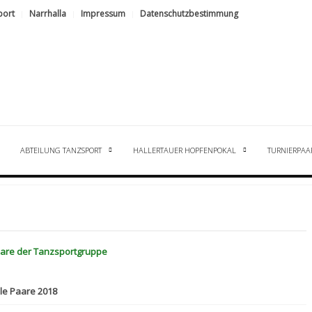
port
Narrhalla
Impressum
Datenschutzbestimmung
ABTEILUNG TANZSPORT
HALLERTAUER HOPFENPOKAL
TURNIERPAA
aare der Tanzsportgruppe
lle Paare 2018