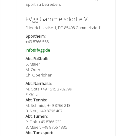
Sport zu betreiben.
FVgg Gammelsdorf e.V.
Friedrichstraße 1, DE-85408 Gammelsdorf
Sportheim:
+49 8766 555
info@fvgg.de
Abt. Fußball:
S. Maier
M. Oder
Ch. Oberloher
Abt. Narrhalla:
M. Götz +49 1515 3702799
F. Götz
Abt. Tennis:
M. Schmidt, +49 8766 213
B. Neu, +49 8766 407
Abt. Turnen:
P. Fink, +49 8766 233
B. Maier, +49 8766 1335
Abt. Tanzsport: