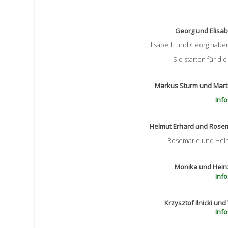
Georg und Elisab
Elisabeth und Georg haben 
Sie starten für di
Markus Sturm und Martina 
Info
Helmut Erhard und Rosema
Rosemarie und Helmu
Monika und Heinz
Info
Krzysztof Ilnicki und
Info