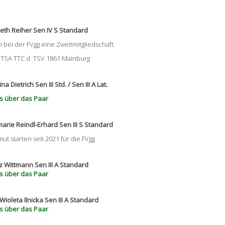
eth Reiher Sen IV S Standard
bei der FVgg eine Zweitmitgliedschaft.
e TSA TTC d. TSV 1861 Mainburg
Dietrich Sen III Std. / Sen III A Lat.
s über das Paar
rie Reindl-Erhard Sen III S Standard
t starten seit 2021 für die FVgg
 Wittmann Sen III A Standard
s über das Paar
 Wioleta Ilnicka Sen III A Standard
s über das Paar