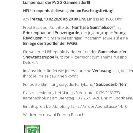
Lumpenball der FVGG Gammelsdorf!!
NEU: Lumpenball dieses Jahr am Faschingsfreitag!!
Am
Freitag, 13.02.2026 ab 20.00 Uhr
, Einlass ab 19.00 Uhr
Freut Euch auf Auftritte der
Narrhalla Gammelsdorf
mit
Prinzenpaar
und
Prinzengarde
, der Jugendgruppe
Young
Revolution
mit ihrem diesjährigen Programm sowie auf eine
Einlage der Sportler der FVGG
.
Ein weiterer Höhepunkt ist der Auftritt der
Gammelsdorfer
Showtanzgruppe
kurz vor Mitternacht zum Thema "Casino
Deluxe".
Im Anschluss findet wie jedes Jahr eine
Verlosung
statt, bei de
Ihr tolle Preise gewinnen könnt.
Für beste Stimmung sorgt die Partyband "
Gäubodenbiffen
".
Platzreservierung bei Markus Riedl unter 0179/2163773.
Kartenabholung am Dienstag, 10.2.26 / 19-20 Uhr im Sportheim.
Eintrittspreis bei Abholung 12,- € / An der Abendkasse 14,- €
Wir freuen uns auf Eueren Besuch!