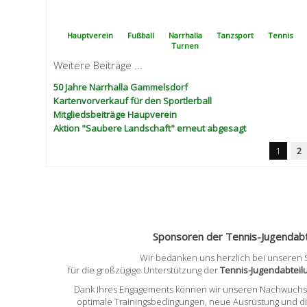
Hauptverein
Fußball
Narrhalla
Tanzsport
Tennis
Turnen
Weitere Beiträge ...
50 Jahre Narrhalla Gammelsdorf
Kartenvorverkauf für den Sportlerball
Mitgliedsbeiträge Haupverein
Aktion "Saubere Landschaft" erneut abgesagt
1
2
Sponsoren der Tennis-Jugendabt
Wir bedanken uns herzlich bei unseren
für die großzügige Unterstützung der
Tennis-Jugendabtei
Dank Ihres Engagements können wir unseren Nachwuchss
optimale Trainingsbedingungen, neue Ausrüstung und d