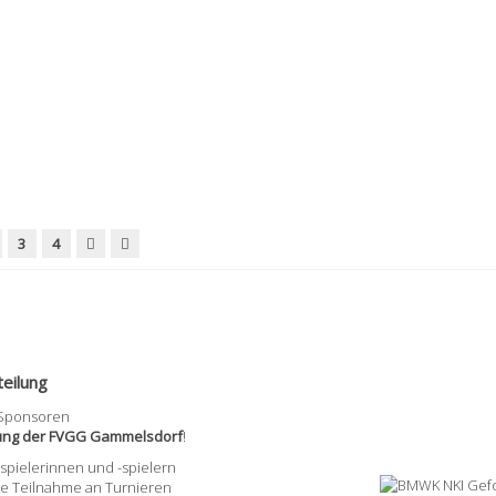
3
4
eilung
 Sponsoren
lung der FVGG Gammelsdorf
!
pielerinnen und -spielern
ie Teilnahme an Turnieren