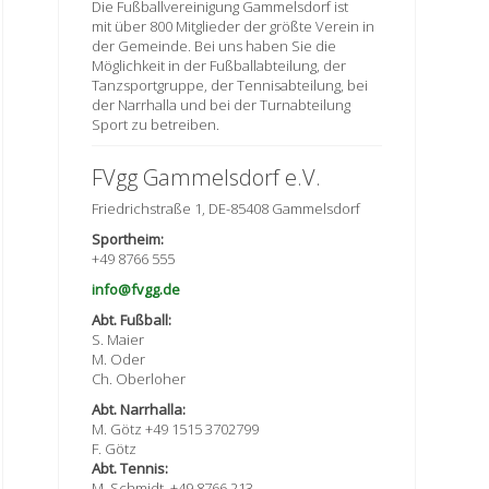
Die Fußballvereinigung Gammelsdorf ist
mit über 800 Mitglieder der größte Verein in
der Gemeinde. Bei uns haben Sie die
Möglichkeit in der Fußballabteilung, der
Tanzsportgruppe, der Tennisabteilung, bei
der Narrhalla und bei der Turnabteilung
Sport zu betreiben.
FVgg Gammelsdorf e.V.
Friedrichstraße 1, DE-85408 Gammelsdorf
Sportheim:
+49 8766 555
info@fvgg.de
Abt. Fußball:
S. Maier
M. Oder
Ch. Oberloher
Abt. Narrhalla:
M. Götz +49 1515 3702799
F. Götz
Abt. Tennis:
M. Schmidt, +49 8766 213