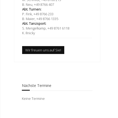
B. Neu, +49 8766 407
Abt. Turnen:
P. Fink, +49 8766 233
B. Maier, +49 8766 1335
Abt. Tanzsport:
S. Mengelkamp, +49 8761 6118
K. Ilnicky
Wir freuen uns auf Sie!
Nächste Termine
Keine Termine