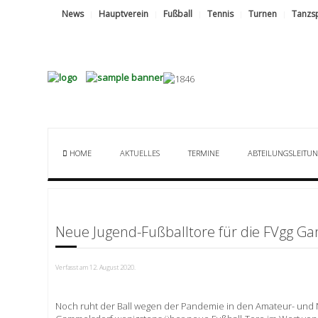
News
Hauptverein
Fußball
Tennis
Turnen
Tanzs
HOME
AKTUELLES
TERMINE
ABTEILUNGSLEITU
Neue Jugend-Fußballtore für die FVgg G
Verfasst am
12. August 2020
.
Noch ruht der Ball wegen der Pandemie in den Amateur- und 