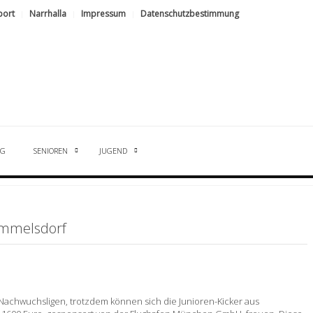
port
Narrhalla
Impressum
Datenschutzbestimmung
NG
SENIOREN
JUGEND
ammelsdorf
Nachwuchsligen, trotzdem können sich die Junioren-Kicker aus