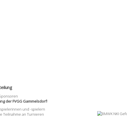
eilung
 Sponsoren
lung der FVGG Gammelsdorf
!
pielerinnen und -spielern
ie Teilnahme an Turnieren