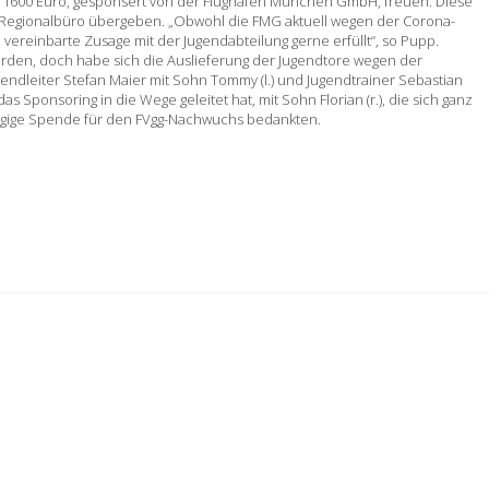
 1600 Euro, gesponsert von der Flughafen München GmbH, freuen. Diese
m Regionalbüro übergeben. „Obwohl die FMG aktuell wegen der Corona-
se vereinbarte Zusage mit der Jugendabteilung gerne erfüllt“, so Pupp.
orden, doch habe sich die Auslieferung der Jugendtore wegen der
ndleiter Stefan Maier mit Sohn Tommy (l.) und Jugendtrainer Sebastian
 Sponsoring in die Wege geleitet hat, mit Sohn Florian (r.), die sich ganz
zügige Spende für den FVgg-Nachwuchs bedankten.