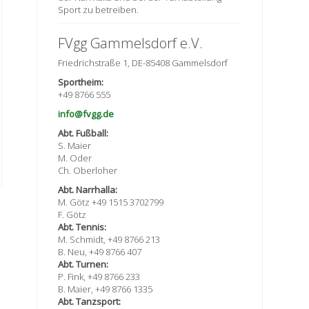
Sport zu betreiben.
FVgg Gammelsdorf e.V.
Friedrichstraße 1, DE-85408 Gammelsdorf
Sportheim:
+49 8766 555
info@fvgg.de
Abt. Fußball:
S. Maier
M. Oder
Ch. Oberloher
Abt. Narrhalla:
M. Götz +49 1515 3702799
F. Götz
Abt. Tennis:
M. Schmidt, +49 8766 213
B. Neu, +49 8766 407
Abt. Turnen:
P. Fink, +49 8766 233
B. Maier, +49 8766 1335
Abt. Tanzsport: