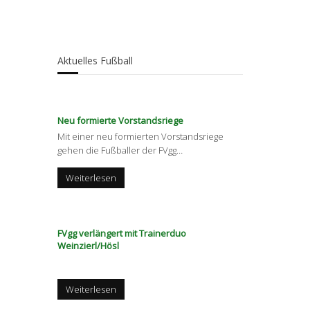
Aktuelles Fußball
Neu formierte Vorstandsriege
Mit einer neu formierten Vorstandsriege
gehen die Fußballer der FVgg
…
Weiterlesen
FVgg verlängert mit Trainerduo
Weinzierl/Hösl
Weiterlesen