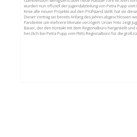
Gammelsdorf wenigstens über neue Fußball-Tore im Wert von
wurden nun offiziell der Jugendabteilung von Petra Pupp vo
Krise alle neuen Projekte auf den Prüfstand stellt, hat sie die
Dieser Vertrag sei bereits Anfang des Jahres abgeschlossen w
Pandemie um mehrere Monate verzögert. Unser Foto zeigt Juge
Bauer, der den Kontakt mit dem Regionalbüro hergestellt und das
herzlich bei Petra Pupp vom FMG-Regionalbüro für die groß