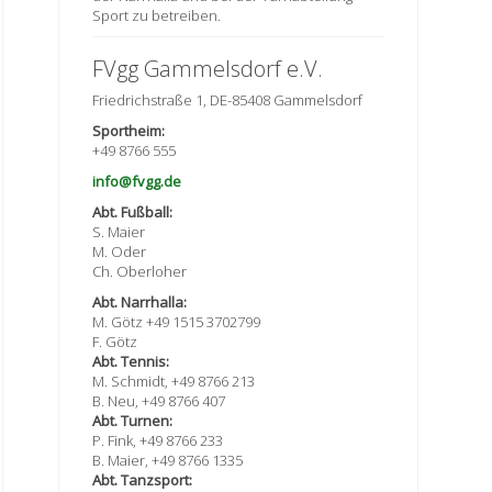
Sport zu betreiben.
FVgg Gammelsdorf e.V.
Friedrichstraße 1, DE-85408 Gammelsdorf
Sportheim:
+49 8766 555
info@fvgg.de
Abt. Fußball:
S. Maier
M. Oder
Ch. Oberloher
Abt. Narrhalla:
M. Götz +49 1515 3702799
F. Götz
Abt. Tennis:
M. Schmidt, +49 8766 213
B. Neu, +49 8766 407
Abt. Turnen:
P. Fink, +49 8766 233
B. Maier, +49 8766 1335
Abt. Tanzsport: