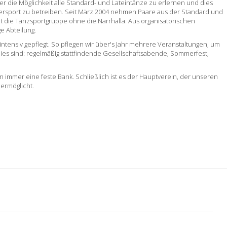
er die Möglichkeit alle Standard- und Lateintänze zu erlernen und dies
rniersport zu betreiben. Seit März 2004 nehmen Paare aus der Standard und
ht die Tanzsportgruppe ohne die Narrhalla. Aus organisatorischen
ge Abteilung.
ntensiv gepflegt. So pflegen wir über's Jahr mehrere Veranstaltungen, um
es sind: regelmäßig stattfindende Gesellschaftsabende, Sommerfest,
n immer eine feste Bank. Schließlich ist es der Hauptverein, der unseren
 ermöglicht.