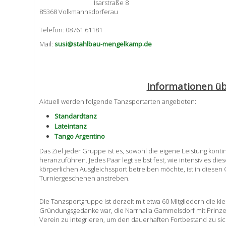
Isarstraße 8
85368 Volkmannsdorferau
Telefon: ‭08761 61181
Mail:
susi@stahlbau-mengelkamp.de
Informationen ü
Aktuell werden folgende Tanzsportarten angeboten:
Standardtanz
Lateintanz
Tango Argentino
Das Ziel jeder Gruppe ist es, sowohl die eigene Leistung kont
heranzuführen. Jedes Paar legt selbst fest, wie intensiv es d
körperlichen Ausgleichssport betreiben möchte, ist in diesen
Turniergeschehen anstreben.
Die Tanzsportgruppe ist derzeit mit etwa 60 Mitgliedern die k
Gründungsgedanke war, die Narrhalla Gammelsdorf mit Prinze
Verein zu integrieren, um den dauerhaften Fortbestand zu si