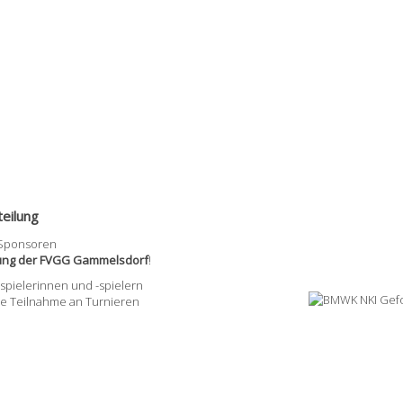
eilung
 Sponsoren
lung der FVGG Gammelsdorf
!
pielerinnen und -spielern
ie Teilnahme an Turnieren