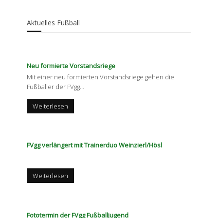
Aktuelles Fußball
Neu formierte Vorstandsriege
Mit einer neu formierten Vorstandsriege gehen die
Fußballer der FVgg
…
Weiterlesen
FVgg verlängert mit Trainerduo Weinzierl/Hösl
Weiterlesen
Fototermin der FVgg Fußballjugend