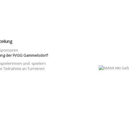
eilung
 Sponsoren
lung der FVGG Gammelsdorf
!
pielerinnen und -spielern
ie Teilnahme an Turnieren