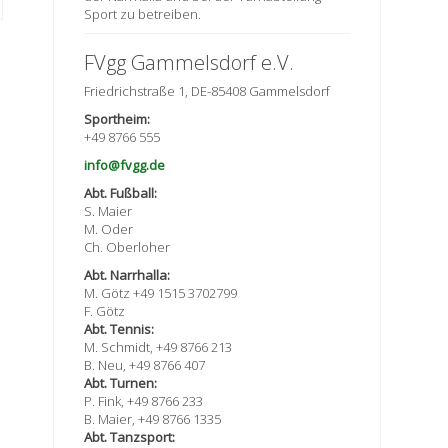
Sport zu betreiben.
FVgg Gammelsdorf e.V.
Friedrichstraße 1, DE-85408 Gammelsdorf
Sportheim:
+49 8766 555
info@fvgg.de
Abt. Fußball:
S. Maier
M. Oder
Ch. Oberloher
Abt. Narrhalla:
M. Götz +49 1515 3702799
F. Götz
Abt. Tennis:
M. Schmidt, +49 8766 213
B. Neu, +49 8766 407
Abt. Turnen:
P. Fink, +49 8766 233
B. Maier, +49 8766 1335
Abt. Tanzsport: