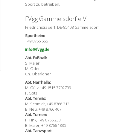
Sport zu betreiben.
FVgg Gammelsdorf e.V.
Friedrichstraße 1, DE-85408 Gammelsdorf
Sportheim:
+49 8766 555
info@fvgg.de
Abt. Fußball:
S. Maier
M. Oder
Ch. Oberloher
Abt. Narrhalla:
M. Götz +49 1515 3702799
F. Götz
Abt. Tennis:
M. Schmidt, +49 8766 213
B. Neu, +49 8766 407
Abt. Turnen:
P. Fink, +49 8766 233
B. Maier, +49 8766 1335
Abt. Tanzsport: