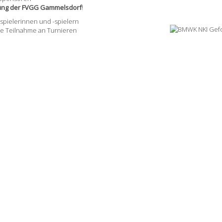
lung der FVGG Gammelsdorf
!
pielerinnen und -spielern
ie Teilnahme an Turnieren